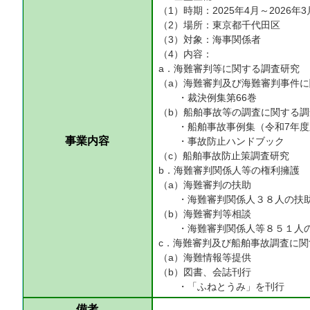
（1）時期：2025年4月～2026年3
（2）場所：東京都千代田区
（3）対象：海事関係者
（4）内容：
a．海難審判等に関する調査研究
（a）海難審判及び海難審判事件
・裁決例集第66巻
（b）船舶事故等の調査に関する調
・船舶事故事例集（令和7年度
事業内容
・事故防止ハンドブック
（c）船舶事故防止策調査研究
b．海難審判関係人等の権利擁護
（a）海難審判の扶助
・海難審判関係人３８人の扶
（b）海難審判等相談
・海難審判関係人等８５１人
c．海難審判及び船舶事故調査に
（a）海難情報等提供
（b）図書、会誌刊行
・「ふねとうみ」を刊行
備考