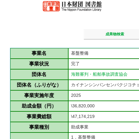
成果物検索
事業名
基盤整備
事業状況
完了
団体名
海難審判・船舶事故調査協会
団体名（ふりがな）
カイナンシンパンセンパクジコチ
事業実施年度
2025
助成金額（円）
\36,820,000
事業費総額
\47,174,219
事業種別
助成事業
1．基盤整備