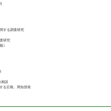
月
に関する調査研究
査研究
版）
助
の相談
関する広報、周知啓発