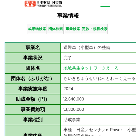
事業情報
成果物検索
団体検索
事業検索
定款・規程検索
事業名
送迎車（小型車）の整備
事業状況
完了
団体名
地域共生ネットワークえーる
団体名（ふりがな）
ちいききょうせいねっとわーくえーる
事業実施年度
2024
助成金額（円）
\2,640,000
事業費総額
\3,300,000
事業種別
助成事業
車種 日産／セレナ／e-Power
小型
事業内容