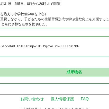
年3月31日（週5日、8時から20時まで開所）
難を抱える小学校低学年を中心）
係を重視しながら、子どもたちの生活習慣形成や学ぶ意欲向上を支援する
子どもに多様な経験を提供した。
f_libServlet/nf_lib1050?np=1019&jigyo_id=0000098786
成果物名
お問い合わせ
個人情報保護
FAQ