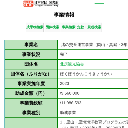
事業情報
成果物検索
団体検索
事業検索
定款・規程検索
事業名
渚の交番運営事業（岡山・真庭・3年
事業状況
完了
団体名
北房観光協会
団体名（ふりがな）
ほくぼうかんこうきょうかい
事業実施年度
2023
助成金額（円）
\9,560,000
事業費総額
\11,986,593
事業種別
助成事業
1．里山・里海海洋教育プログラムの