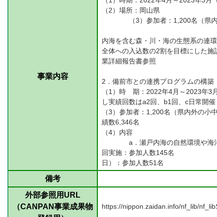
（1）時期：2022年4月～2023年3月
（2）
（3）参加者：1,200名（県内
（4）
内海を含む森・川・海の生態系の連環
全体への入込数の2割を目標にした施設へ
業詳細報告書参照
事業内容
2．備前市との連携プログラムの構築
（1）時 期：2022年
し実績回数はa2回、b1回、c
（3）参加者：1,200
績数6,346名
（
a．瀬戸内海の自然環境や海
回実施：参加人数145名
日）：参加人数51名
備考
外部参照用URL
（CANPAN事業成果物
https://nippon.zaidan.info/nf_lib/nf