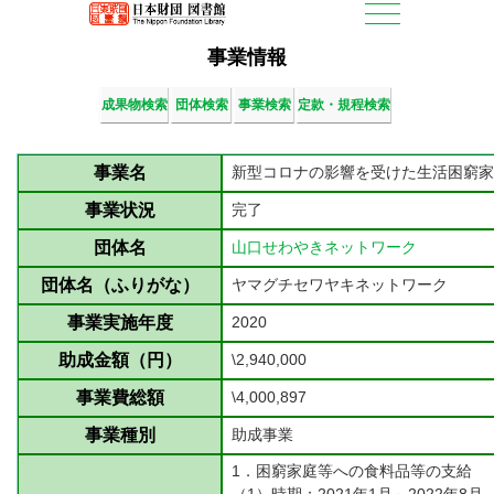
事業情報
成果物検索
団体検索
事業検索
定款・規程検索
事業名
新型コロナの影響を受けた生活困窮家庭
事業状況
完了
団体名
山口せわやきネットワーク
団体名（ふりがな）
ヤマグチセワヤキネットワーク
事業実施年度
2020
助成金額（円）
\2,940,000
事業費総額
\4,000,897
事業種別
助成事業
1．困窮家庭等への食料品等の支給