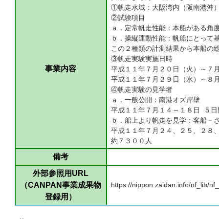
①帆走水域：大阪湾内（阪南港沖
②試験項目
ａ．定常帆走性能：本船がある角
ｂ．操縦運動性能：帆船にとって
この２種類の計測結果から本船の
③帆走実験実施日時
事業内容
平成１１年７月２０日（火）～７
平成１１年７月２９日（水）～８
④帆走実験の見学者
ａ．一般公開：南港オズ岸壁
平成１１年７月１４～１８日
５日
ｂ．船上より帆走を見学：客船－
平成１１年７月２４、２５、２８
約７３００人
備考
外部参照用URL
（CANPAN事業成果物
https://nippon.zaidan.info/nf_lib/
登録用）