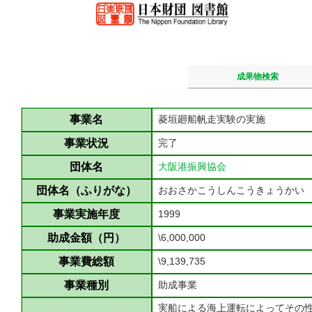
成果物検索
事業名
菱垣廻船帆走実験の実施
事業状況
完了
団体名
大阪港振興協会
団体名（ふりがな）
おおさかこうしんこうきょうかい
事業実施年度
1999
助成金額（円）
\6,000,000
事業費総額
\9,139,735
事業種別
助成事業
実船による海上運転によってその