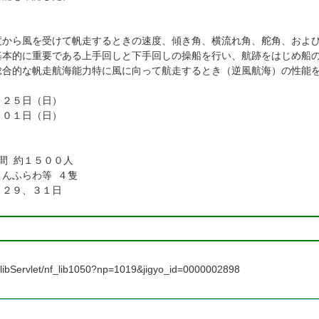
）
度から風を受けて帆走するときの速度、傾き角、横流れ角、舵角、およ
基本的に重要である上手回しと下手回しの操船を行い、航跡をはじめ船
総合的な帆走航海能力特に風に向って航走するとき（逆風航海）の性能
月２５日（日）
月０１日（日）
間
約１５００人
さんふらわ等
４隻
、２９、３１日
nf_libServlet/nf_lib1050?np=1019&jigyo_id=0000002898