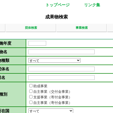
トップページ
リンク集
成果物検索
団体検索
事業検索
施年度
物名
物種類
団体名
業名
助成事業
自主事業（交付金事業）
種別
支援事業（寄付金事業）
自主事業（寄付金事業）
所在国