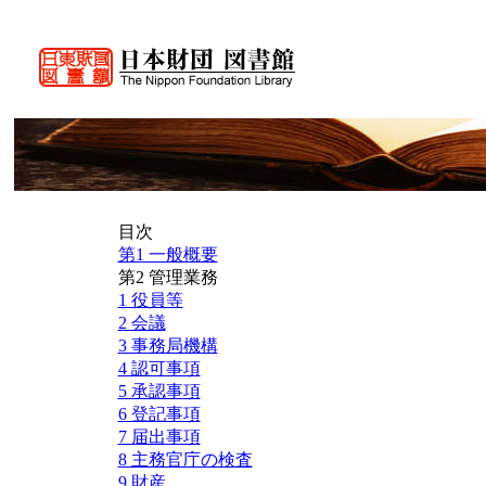
目次
第1 一般概要
第2 管理業務
1 役員等
2 会議
3 事務局機構
4 認可事項
5 承認事項
6 登記事項
7 届出事項
8 主務官庁の検査
9 財産